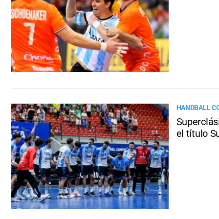
HANDBALL C
Superclási
el título 