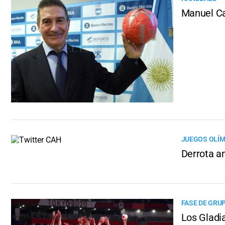
Manuel Ca
JUEGOS OLÍ
Derrota a
FASE DE GRU
Los Gladia