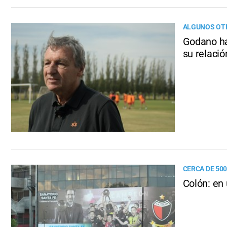
ALGUNOS OTR
Godano hab
su relació
CERCA DE 50
Colón: en