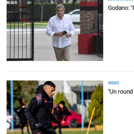
Godano: "P
VIDEO
"Un round