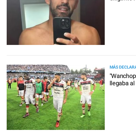
MÁS DECLAR
"Wanchope
llegaba al