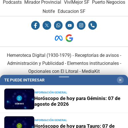
Podcasts
Mirador Provincial
VivíMejor SF
Puerto Negocios
Notife
Educacion SF
Hemeroteca Digital (1930-1979)
-
Receptorías de avisos
-
Administración y Publicidad
-
Elementos institucionales
-
Opcionales con El Litoral
-
MediaKit
TE PUEDE INTERESAR
✕
El Litoral es miembro de:
INFORMACIÓN GENERAL
Horóscopo de hoy para Géminis: 07 de
agosto de 2026
INFORMACIÓN GENERAL
En Asociación con:
Horóscopo de hoy para Tauro: 07 de