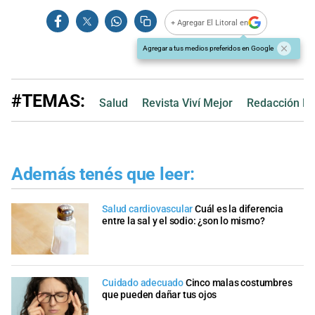
+ Agregar El Litoral en
Agregar a tus medios preferidos en Google
#TEMAS:
Salud
Revista Viví Mejor
Redacción Fe
Además tenés que leer:
Salud cardiovascular
Cuál es la diferencia
entre la sal y el sodio: ¿son lo mismo?
Cuidado adecuado
Cinco malas costumbres
que pueden dañar tus ojos