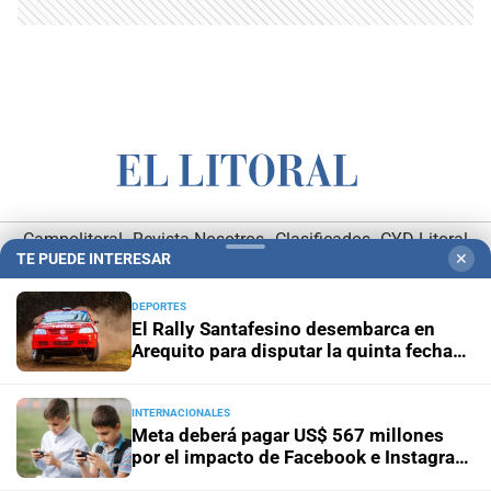
Campolitoral
Revista Nosotros
Clasificados
CYD Litoral
TE PUEDE INTERESAR
✕
Podcasts
Mirador Provincial
VivíMejor SF
Puerto Negocios
Notife
Educacion SF
DEPORTES
El Rally Santafesino desembarca en
Arequito para disputar la quinta fecha
del campeonato
INTERNACIONALES
Meta deberá pagar US$ 567 millones
por el impacto de Facebook e Instagram
Hemeroteca Digital (1930-1979)
-
Receptorías de avisos
-
en la salud mental de niños y