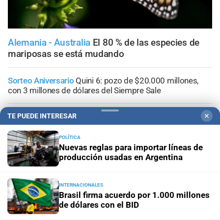
Alemania - Australia
El 80 % de las especies de
mariposas se está mudando
Sorteo Aniversario
Quini 6: pozo de $20.000 millones,
con 3 millones de dólares del Siempre Sale
Visitas guiadas
Las escuelas santafesinas vivirán de
TE PUEDE INTERESAR
✕
cerca los Juegos Suramericanos 2026
POLÍTICA
Nuevas reglas para importar líneas de
Doble alerta meteorológico
Así avanza la tormenta por
producción usadas en Argentina
Santa Fe con alerta amarilla; la información minuto a
minuto
INTERNACIONALES
Brasil firma acuerdo por 1.000 millones
Vigentes hasta el 12 de agosto
Mirá las ofertas en Alvear
de dólares con el BID
Supermercados