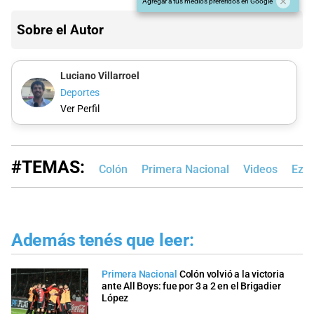
Agregar a tus medios preferidos en Google
Sobre el Autor
Luciano Villarroel
Deportes
Ver Perfil
#TEMAS:
Colón
Primera Nacional
Videos
Eze
Además tenés que leer:
Primera Nacional
Colón volvió a la victoria
ante All Boys: fue por 3 a 2 en el Brigadier
López