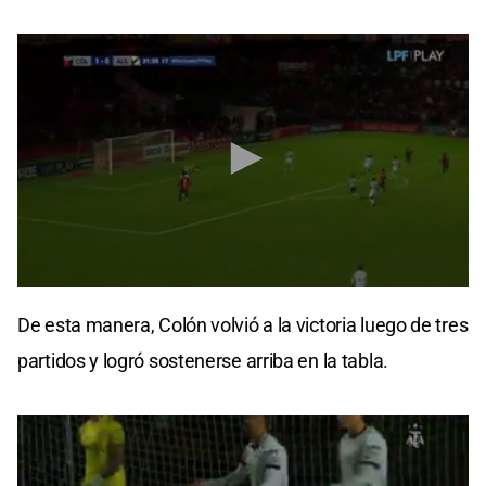
0
seconds
De esta manera, Colón volvió a la victoria luego de tres
of
15
partidos y logró sostenerse arriba en la tabla.
seconds