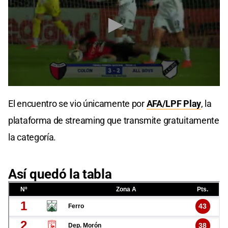
0
seconds
El encuentro se vio únicamente por
AFA/LPF Play
, la
of
17
plataforma de streaming que transmite gratuitamente
seconds
la categoría.
Así quedó la tabla