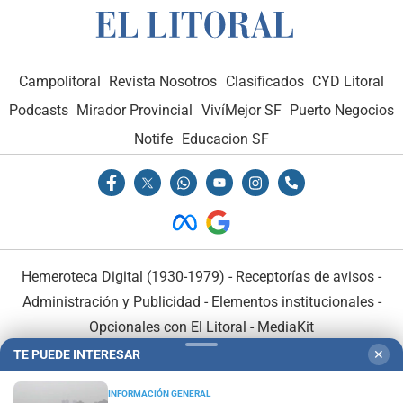
Campolitoral
Revista Nosotros
Clasificados
CYD Litoral
Podcasts
Mirador Provincial
VivíMejor SF
Puerto Negocios
Notife
Educacion SF
Hemeroteca Digital (1930-1979)
-
Receptorías de avisos
-
Administración y Publicidad
-
Elementos institucionales
-
Opcionales con El Litoral
-
MediaKit
TE PUEDE INTERESAR
✕
El Litoral es miembro de:
INFORMACIÓN GENERAL