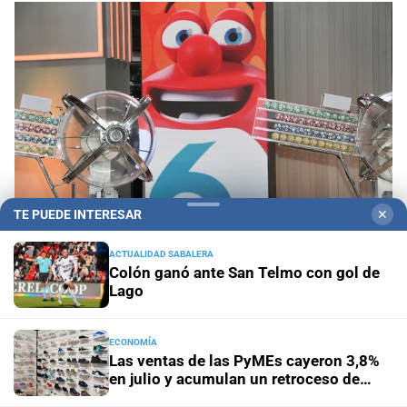
TE PUEDE INTERESAR
✕
ACTUALIDAD SABALERA
Colón ganó ante San Telmo con gol de
Sorteo del domingo 9 de agosto
Quini 6: estos
Lago
son los números ganadores
ECONOMÍA
En Rosario
Lionel Messi y su familia dieron el último
Las ventas de las PyMEs cayeron 3,8%
adiós a Jorge Messi en una ceremonia íntima
en julio y acumulan un retroceso de
2,7% en lo que va del año