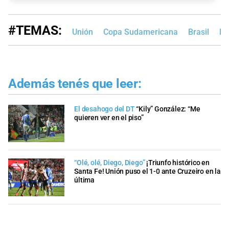
#TEMAS:
Unión
Copa Sudamericana
Brasil
Ki
Además tenés que leer:
El desahogo del DT
“Kily” González: “Me
quieren ver en el piso”
“Olé, olé, Diego, Diego”
¡Triunfo histórico en
Santa Fe! Unión puso el 1-0 ante Cruzeiro en la
última