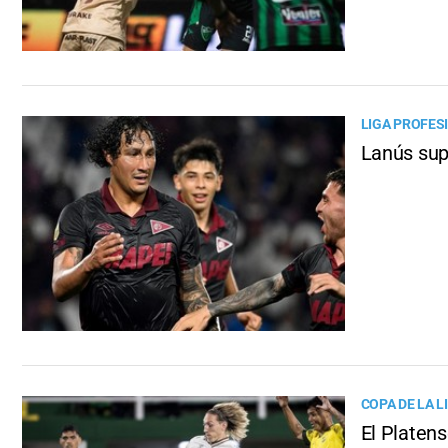
LIGA PROFES
Lanús sup
COPA DE LA L
El Platens