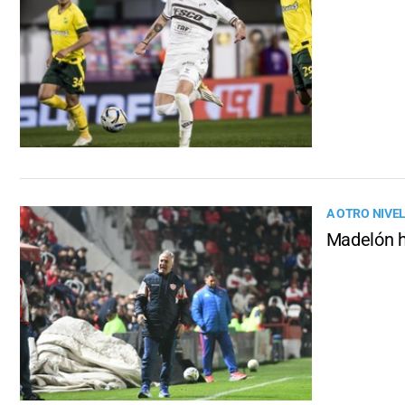
A OTRO NIVE
Madelón hi