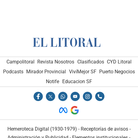
Campolitoral
Revista Nosotros
Clasificados
CYD Litoral
Podcasts
Mirador Provincial
VivíMejor SF
Puerto Negocios
Notife
Educacion SF
Hemeroteca Digital (1930-1979)
-
Receptorías de avisos
-
Administración y Publicidad
-
Elementos institucionales
-