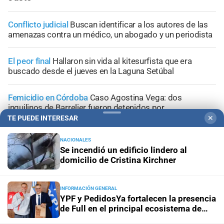
Conflicto judicial
Buscan identificar a los autores de las
amenazas contra un médico, un abogado y un periodista
El peor final
Hallaron sin vida al kitesurfista que era
buscado desde el jueves en la Laguna Setúbal
Femicidio en Córdoba
Caso Agostina Vega: dos
inquilinos de Barrelier fueron detenidos por
encubrimiento agravado
TE PUEDE INTERESAR
✕
NACIONALES
Tribunales de Santa Fe
Caso Jeremías Monzón: nueva
Se incendió un edificio lindero al
imputación para la menor involucrada en el crimen
domicilio de Cristina Kirchner
INFORMACIÓN GENERAL
YPF y PedidosYa fortalecen la presencia
de Full en el principal ecosistema de
+
Información General
delivery del país