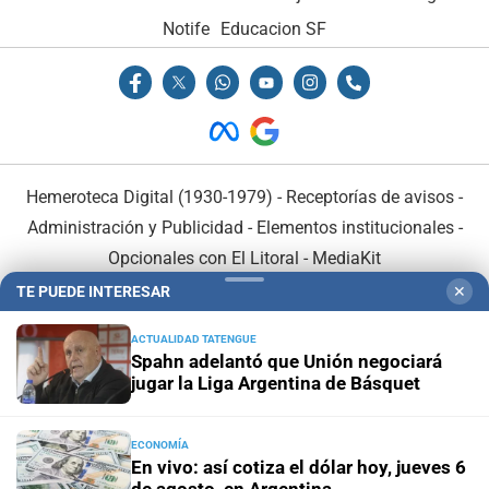
Notife
Educacion SF
Hemeroteca Digital (1930-1979)
-
Receptorías de avisos
-
Administración y Publicidad
-
Elementos institucionales
-
Opcionales con El Litoral
-
MediaKit
TE PUEDE INTERESAR
✕
El Litoral es miembro de:
ACTUALIDAD TATENGUE
Spahn adelantó que Unión negociará
jugar la Liga Argentina de Básquet
ECONOMÍA
En Asociación con:
En vivo: así cotiza el dólar hoy, jueves 6