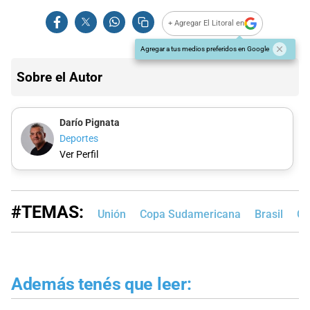
+ Agregar El Litoral en
Agregar a tus medios preferidos en Google
Sobre el Autor
Darío Pignata
Deportes
Ver Perfil
#TEMAS:
Unión
Copa Sudamericana
Brasil
Cr
Además tenés que leer: