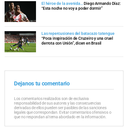
El héroe de la avenida…
Diego Armando Díaz:
“Esta noche no voy a poder dormir”
Las repercusiones del batacazo tatengue
“Poca inspiración de Cruzeiro y una cruel
derrota con Unión”, dicen en Brasil
Dejanos tu comentario
Los comentarios realizados son de exclusiva
responsabilidad de sus autores y las consecuencias
derivadas de ellos pueden ser pasibles de las sanciones
legales que correspondan. Evitar comentarios ofensivos o
que no respondan al tema abordado en la información.