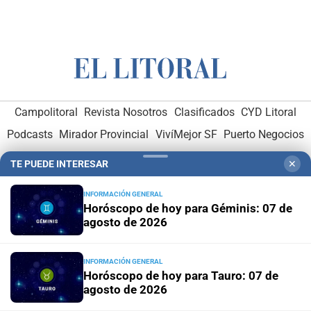
Campolitoral
Revista Nosotros
Clasificados
CYD Litoral
Podcasts
Mirador Provincial
VivíMejor SF
Puerto Negocios
Notife
Educacion SF
TE PUEDE INTERESAR
✕
INFORMACIÓN GENERAL
Horóscopo de hoy para Géminis: 07 de
agosto de 2026
Hemeroteca Digital (1930-1979)
-
Receptorías de avisos
-
INFORMACIÓN GENERAL
Horóscopo de hoy para Tauro: 07 de
Administración y Publicidad
-
Elementos institucionales
-
agosto de 2026
Opcionales con El Litoral
-
MediaKit