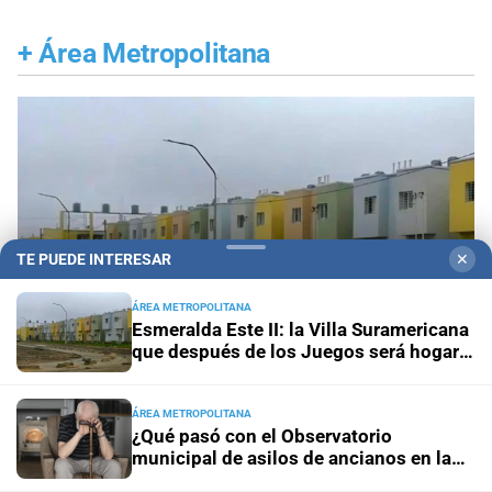
+
Área Metropolitana
TE PUEDE INTERESAR
✕
ÁREA METROPOLITANA
Esmeralda Este II: la Villa Suramericana
que después de los Juegos será hogar
de 346 familias
ÁREA METROPOLITANA
Santa Fe ciudad
Esmeralda Este II: la Villa
¿Qué pasó con el Observatorio
Suramericana que después de los Juegos será
municipal de asilos de ancianos en la
ciudad de Santa Fe?
hogar de 346 familias