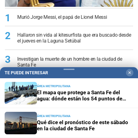
1
Murió Jorge Messi, el papá de Lionel Messi
2
Hallaron sin vida al kitesurfista que era buscado desde
el jueves en la Laguna Setúbal
3
Investigan la muerte de un hombre en la ciudad de
Santa Fe
TE PUEDE INTERESAR
✕
4
En vivo: así cotiza el dólar hoy, viernes 7 de agosto, en
ÁREA METROPOLITANA
Argentina
El mapa que protege a Santa Fe del
agua: dónde están los 54 puntos de
5
bombeo
Tres dirigentes radicales santafesinos entre los
firmantes de "Apurar el Paso"
ÁREA METROPOLITANA
Qué dice el pronóstico de este sábado
en la ciudad de Santa Fe