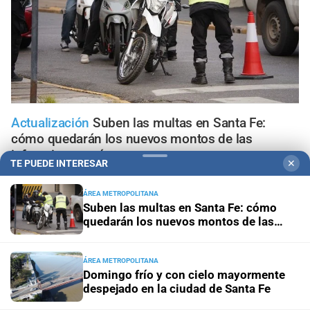
Actualización
Suben las multas en Santa Fe:
cómo quedarán los nuevos montos de las
infracciones más comunes
TE PUEDE INTERESAR
✕
Pronóstico
Domingo frío y con cielo mayormente
ÁREA METROPOLITANA
despejado en la ciudad de Santa Fe
Suben las multas en Santa Fe: cómo
quedarán los nuevos montos de las
infracciones más comunes
Santa Fe ciudad
Esmeralda Este II: la Villa Suramericana
que después de los Juegos será hogar de 346 familias
ÁREA METROPOLITANA
Domingo frío y con cielo mayormente
despejado en la ciudad de Santa Fe
"Geriátrico del horror"
¿Qué pasó con el Observatorio
municipal de asilos de ancianos en la ciudad de Santa