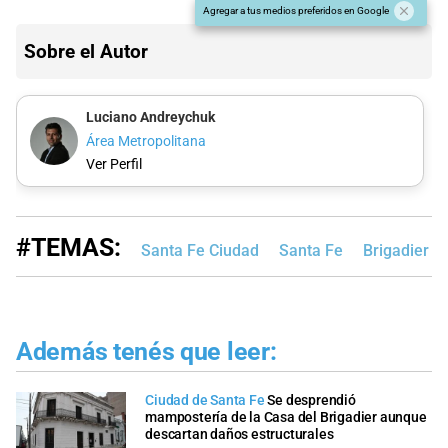
Agregar a tus medios preferidos en Google
Sobre el Autor
Luciano Andreychuk
Área Metropolitana
Ver Perfil
#TEMAS:
Santa Fe Ciudad
Santa Fe
Brigadier E
Además tenés que leer:
Ciudad de Santa Fe
Se desprendió
mampostería de la Casa del Brigadier aunque
descartan daños estructurales