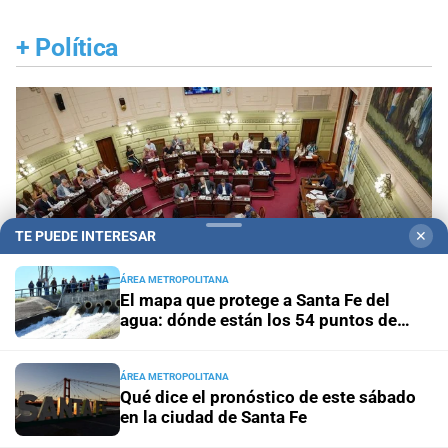
+
Política
TE PUEDE INTERESAR
✕
ÁREA METROPOLITANA
El mapa que protege a Santa Fe del
agua: dónde están los 54 puntos de
bombeo
ÁREA METROPOLITANA
Con tratamiento preferencial para el 20 de agosto
Qué dice el pronóstico de este sábado
Diputados empieza en comisiones el debate
en la ciudad de Santa Fe
sobre el sistema electoral de Santa Fe