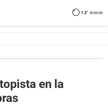
1.2°
BUSCAR
topista en la
bras