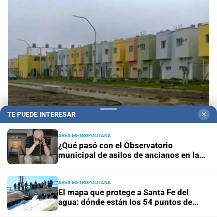
TE PUEDE INTERESAR
✕
ÁREA METROPOLITANA
Esmeralda Este II: la Villa Suramericana que
¿Qué pasó con el Observatorio
después de los Juegos será hogar de 346
municipal de asilos de ancianos en la
familias
ciudad de Santa Fe?
ÁREA METROPOLITANA
El mapa que protege a Santa Fe del
agua: dónde están los 54 puntos de
bombeo