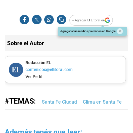
+ Agregar El Litoral en
Agregar a tus medios preferidos en Google
Sobre el Autor
Redacción EL
contenidos@ellitoral.com
Ver Perfil
#TEMAS:
Santa Fe Ciudad
Clima en Santa Fe
Se
Además tenés que leer: