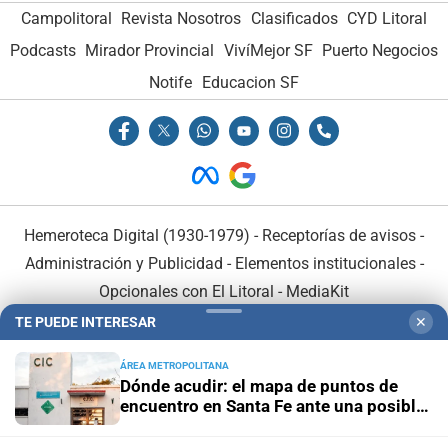
Campolitoral
Revista Nosotros
Clasificados
CYD Litoral
Podcasts
Mirador Provincial
VivíMejor SF
Puerto Negocios
Notife
Educacion SF
Hemeroteca Digital (1930-1979)
-
Receptorías de avisos
-
Administración y Publicidad
-
Elementos institucionales
-
Opcionales con El Litoral
-
MediaKit
TE PUEDE INTERESAR
✕
El Litoral es miembro de:
ÁREA METROPOLITANA
Dónde acudir: el mapa de puntos de
encuentro en Santa Fe ante una posible
emergencia hídrica