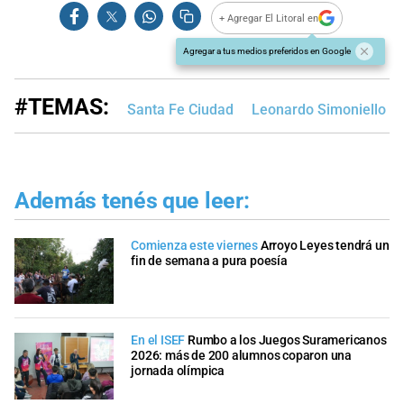
+ Agregar El Litoral en
Agregar a tus medios preferidos en Google
#TEMAS:
Santa Fe Ciudad
Leonardo Simoniello
Además tenés que leer:
Comienza este viernes
Arroyo Leyes tendrá un
fin de semana a pura poesía
En el ISEF
Rumbo a los Juegos Suramericanos
2026: más de 200 alumnos coparon una
jornada olímpica