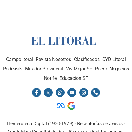
Campolitoral
Revista Nosotros
Clasificados
CYD Litoral
Podcasts
Mirador Provincial
VivíMejor SF
Puerto Negocios
Notife
Educacion SF
Hemeroteca Digital (1930-1979)
-
Receptorías de avisos
-
Administración y Publicidad
-
Elementos institucionales
-