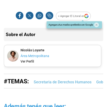
+ Agregar El Litoral en
Agregar a tus medios preferidos en Google
Sobre el Autor
Nicolás Loyarte
Área Metropolitana
Ver Perfil
#TEMAS:
Secretaria de Derechos Humanos
Gobie
Además tenés que leer: