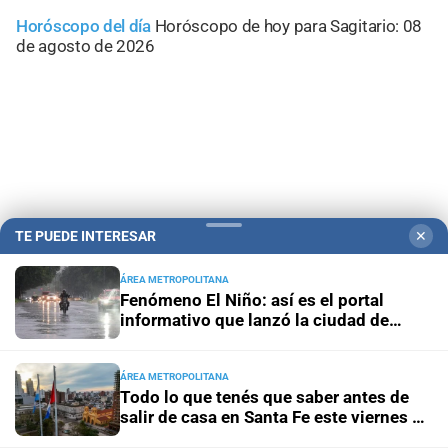
Horóscopo del día
Horóscopo de hoy para Sagitario: 08
de agosto de 2026
TE PUEDE INTERESAR
✕
ÁREA METROPOLITANA
Fenómeno El Niño: así es el portal
informativo que lanzó la ciudad de
Campolitoral
Revista Nosotros
Clasificados
CYD Litoral
Santa Fe
Podcasts
Mirador Provincial
VivíMejor SF
Puerto Negocios
ÁREA METROPOLITANA
Todo lo que tenés que saber antes de
Notife
Educacion SF
salir de casa en Santa Fe este viernes 7
de agosto