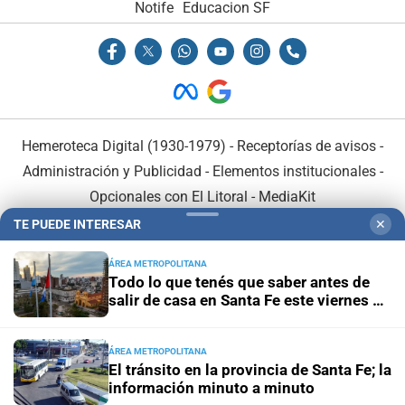
Notife
Educacion SF
Hemeroteca Digital (1930-1979)
-
Receptorías de avisos
-
Administración y Publicidad
-
Elementos institucionales
-
Opcionales con El Litoral
-
MediaKit
TE PUEDE INTERESAR
✕
El Litoral es miembro de:
ÁREA METROPOLITANA
Todo lo que tenés que saber antes de
salir de casa en Santa Fe este viernes 7
de agosto
ÁREA METROPOLITANA
En Asociación con:
El tránsito en la provincia de Santa Fe; la
información minuto a minuto