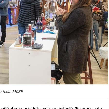
a feria. MCSF.
añó el arranque de la feria y manifestó: “Estamos ante