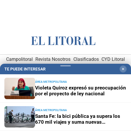
Campolitoral
Revista Nosotros
Clasificados
CYD Litoral
Podcasts
Mirador Provincial
VivíMejor SF
Puerto Negocios
TE PUEDE INTERESAR
✕
Notife
Educacion SF
ÁREA METROPOLITANA
Violeta Quiroz expresó su preocupación
por el proyecto de ley nacional
ÁREA METROPOLITANA
Santa Fe: la bici pública ya supera los
670 mil viajes y suma nuevas
Hemeroteca Digital (1930-1979)
-
Receptorías de avisos
-
estaciones
Administración y Publicidad
-
Elementos institucionales
-