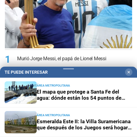
1
Murió Jorge Messi, el papá de Lionel Messi
TE PUEDE INTERESAR
✕
2
Hallaron sin vida al kitesurfista que era buscado desde
el jueves en la Laguna Setúbal
ÁREA METROPOLITANA
El mapa que protege a Santa Fe del
agua: dónde están los 54 puntos de
3
Investigan la muerte de un hombre en la ciudad de
bombeo
Santa Fe
ÁREA METROPOLITANA
Esmeralda Este II: la Villa Suramericana
4
El mapa que protege a Santa Fe del agua: dónde están
que después de los Juegos será hogar
los 54 puntos de bombeo
de 346 familias