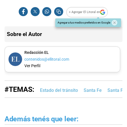
+ Agregar El Litoral en
Agregar a tus medios preferidos en Google
Sobre el Autor
Redacción EL
contenidos@ellitoral.com
Ver Perfil
#TEMAS:
Estado del tránsito
Santa Fe
Santa Fe
Además tenés que leer: