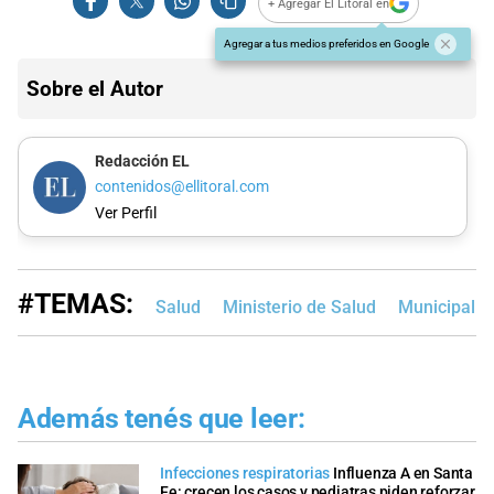
+ Agregar El Litoral en
Agregar a tus medios preferidos en Google
Sobre el Autor
Redacción EL
contenidos@ellitoral.com
Ver Perfil
#TEMAS:
Salud
Ministerio de Salud
Municipalid
Además tenés que leer:
Infecciones respiratorias
Influenza A en Santa
Fe: crecen los casos y pediatras piden reforzar