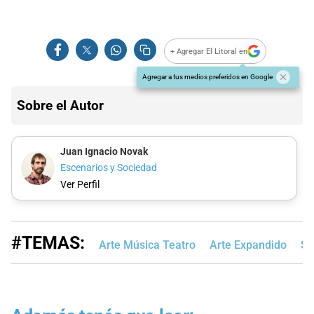
+ Agregar El Litoral en
Agregar a tus medios preferidos en Google
Sobre el Autor
Juan Ignacio Novak
Escenarios y Sociedad
Ver Perfil
#TEMAS:
Arte Música Teatro
Arte Expandido
Sa