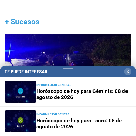
+
Sucesos
TE PUEDE INTERESAR
✕
INFORMACIÓN GENERAL
Horóscopo de hoy para Géminis: 08 de
agosto de 2026
INFORMACIÓN GENERAL
Horóscopo de hoy para Tauro: 08 de
Villa Oculta
Investigan la muerte de un hombre en
agosto de 2026
la ciudad de Santa Fe