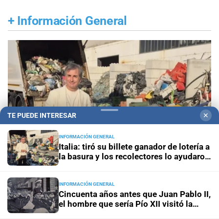
+
Información General
TE PUEDE INTERESAR
✕
INFORMACIÓN GENERAL
Italia: tiró su billete ganador de lotería a
la basura y los recolectores lo ayudaron
a recuperarlo
INFORMACIÓN GENERAL
Una historia “milagrosa”
Italia: tiró su billete
Cincuenta años antes que Juan Pablo II,
ganador de lotería a la basura y los recolectores
el hombre que sería Pío XII visitó la
lo ayudaron a recuperarlo
Argentina