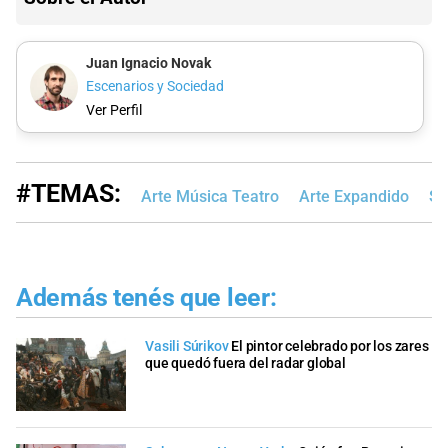
Juan Ignacio Novak
Escenarios y Sociedad
Ver Perfil
#TEMAS:
Arte Música Teatro
Arte Expandido
Sa
Además tenés que leer:
Vasili Súrikov
El pintor celebrado por los zares
que quedó fuera del radar global