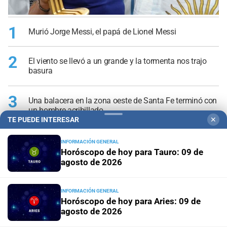
1
Murió Jorge Messi, el papá de Lionel Messi
2
El viento se llevó a un grande y la tormenta nos trajo
basura
3
Una balacera en la zona oeste de Santa Fe terminó con
un hombre acribillado
TE PUEDE INTERESAR
✕
4
Hallaron sin vida al kitesurfista que era buscado desde
INFORMACIÓN GENERAL
el jueves en la Laguna Setúbal
Horóscopo de hoy para Tauro: 09 de
agosto de 2026
5
Persiguieron y detuvieron a una pareja en auto que
llevaba una pistola de grueso calibre
INFORMACIÓN GENERAL
Horóscopo de hoy para Aries: 09 de
agosto de 2026