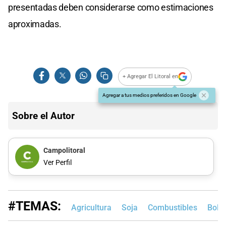
presentadas deben considerarse como estimaciones
aproximadas.
+ Agregar El Litoral en
Agregar a tus medios preferidos en Google
Sobre el Autor
Campolitoral
Ver Perfil
#TEMAS:
Agricultura
Soja
Combustibles
Bols