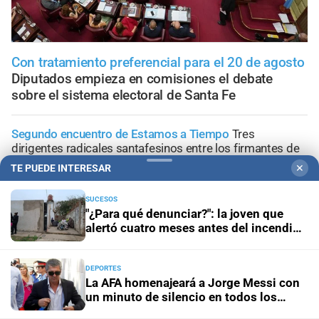
Con tratamiento preferencial para el 20 de agosto
Diputados empieza en comisiones el debate
sobre el sistema electoral de Santa Fe
Segundo encuentro de Estamos a Tiempo
Tres
dirigentes radicales santafesinos entre los firmantes de
"Apurar el Paso"
TE PUEDE INTERESAR
✕
Jornada de Internacionalización
La adaptación climática:
SUCESOS
"¿Para qué denunciar?": la joven que
un desafío integral para Santa Fe y el sur global
alertó cuatro meses antes del incendio
reclama ser escuchada
Lo confirmó Coudannes
Pullaro viaja a Chile con agenda
productiva vinculada al puerto de Rosario
DEPORTES
La AFA homenajeará a Jorge Messi con
un minuto de silencio en todos los
Proyecto de Losada
Contundente rechazo del
partidos
radicalismo nacional al dictamen sobre falsas denuncias