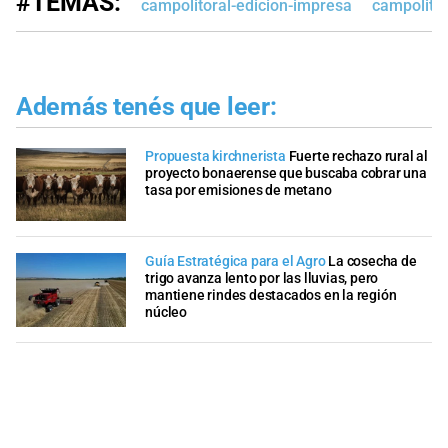
#TEMAS:
campolitoral-edicion-impresa
campolitor
Además tenés que leer:
Propuesta kirchnerista
Fuerte rechazo rural al
proyecto bonaerense que buscaba cobrar una
tasa por emisiones de metano
Guía Estratégica para el Agro
La cosecha de
trigo avanza lento por las lluvias, pero
mantiene rindes destacados en la región
núcleo