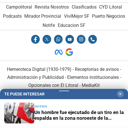
Campolitoral
Revista Nosotros
Clasificados
CYD Litoral
Podcasts
Mirador Provincial
VivíMejor SF
Puerto Negocios
Notife
Educacion SF
Hemeroteca Digital (1930-1979)
-
Receptorías de avisos
-
Administración y Publicidad
-
Elementos institucionales
-
Opcionales con El Litoral
-
MediaKit
TE PUEDE INTERESAR
✕
El Litoral es miembro de:
SUCESOS
Un hombre fue ejecutado de un tiro en la
espalda en la zona noroeste de la
ciudad