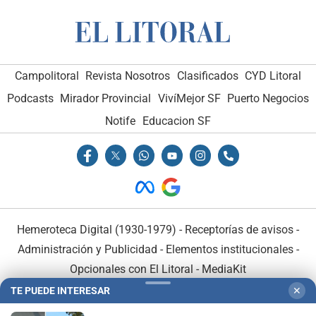
Campolitoral
Revista Nosotros
Clasificados
CYD Litoral
Podcasts
Mirador Provincial
VivíMejor SF
Puerto Negocios
Notife
Educacion SF
Hemeroteca Digital (1930-1979)
-
Receptorías de avisos
-
Administración y Publicidad
-
Elementos institucionales
-
Opcionales con El Litoral
-
MediaKit
TE PUEDE INTERESAR
✕
El Litoral es miembro de: