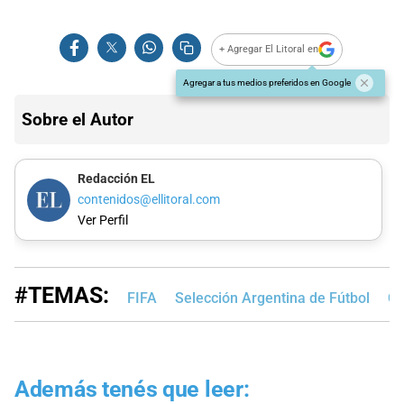
+ Agregar El Litoral en
Agregar a tus medios preferidos en Google
Sobre el Autor
Redacción EL
contenidos@ellitoral.com
Ver Perfil
#TEMAS:
FIFA
Selección Argentina de Fútbol
Co
Además tenés que leer: