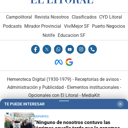
Campolitoral
Revista Nosotros
Clasificados
CYD Litoral
Podcasts
Mirador Provincial
VivíMejor SF
Puerto Negocios
Notife
Educacion SF
Hemeroteca Digital (1930-1979)
-
Receptorías de avisos
-
Administración y Publicidad
-
Elementos institucionales
-
Opcionales con El Litoral
-
MediaKit
TE PUEDE INTERESAR
✕
El Litoral es miembro de:
DEPORTES
“Ninguno de nosotros contuvo las