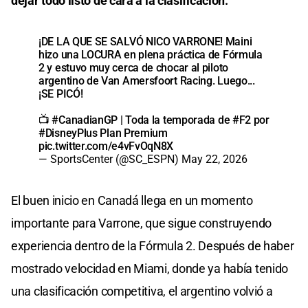
dejar todo listo de cara a la clasificación.
¡DE LA QUE SE SALVÓ NICO VARRONE! Maini
hizo una LOCURA en plena práctica de Fórmula
2 y estuvo muy cerca de chocar al piloto
argentino de Van Amersfoort Racing. Luego...
¡SE PICÓ!
📺
#CanadianGP
| Toda la temporada de
#F2
por
#DisneyPlus
Plan Premium
pic.twitter.com/e4vFvOqN8X
— SportsCenter (@SC_ESPN)
May 22, 2026
El buen inicio en Canadá llega en un momento
importante para Varrone, que sigue construyendo
experiencia dentro de la Fórmula 2. Después de haber
mostrado velocidad en Miami, donde ya había tenido
una clasificación competitiva, el argentino volvió a