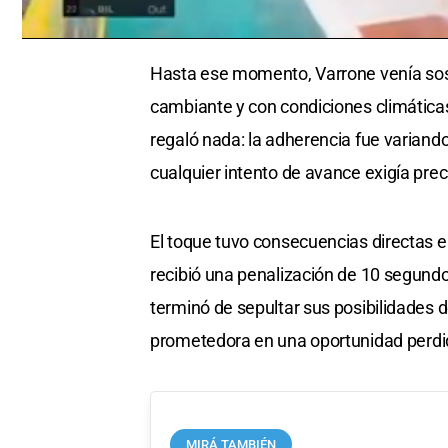
0
seconds
Hasta ese momento, Varrone venía sos
of
0
cambiante y con condiciones climática
seconds
Volume
0%
regaló nada: la adherencia fue variando
cualquier intento de avance exigía prec
El toque tuvo consecuencias directas en
recibió una penalización de 10 segundo
terminó de sepultar sus posibilidades 
prometedora en una oportunidad perdi
MIRÁ TAMBIÉN