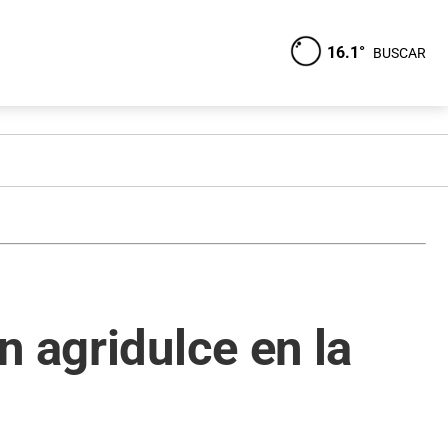
16.1°
BUSCAR
n agridulce en la