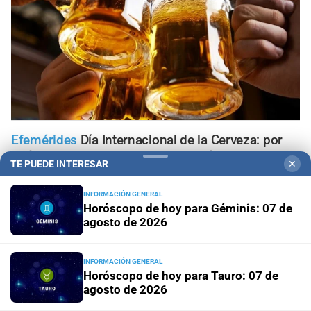
Efemérides
Día Internacional de la Cerveza: por
qué se celebra cada 7 agosto y cuál es el curioso
TE PUEDE INTERESAR
✕
origen de la festividad
INFORMACIÓN GENERAL
Horóscopo de hoy para Géminis: 07 de
Horóscopo del día
Horóscopo de hoy para Piscis: 07 de
agosto de 2026
agosto de 2026
Horóscopo del día
Horóscopo de hoy para Acuario: 07
INFORMACIÓN GENERAL
de agosto de 2026
Horóscopo de hoy para Tauro: 07 de
agosto de 2026
Horóscopo del día
Horóscopo de hoy para Capricornio: