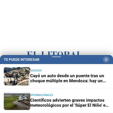
TE PUEDE INTERESAR
✕
Campolitoral
Revista Nosotros
Clasificados
CYD Litoral
SUCESOS
Cayó un auto desde un puente tras un
Podcasts
Mirador Provincial
VivíMejor SF
Puerto Negocios
choque múltiple en Mendoza: hay un
muerto y varios heridos
Notife
Educacion SF
INTERNACIONALES
Científicos advierten graves impactos
meteorológicos por el 'Súper El Niño' en
América Latina