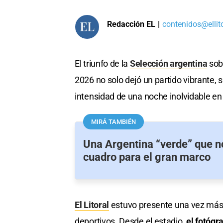
Redacción EL
|
contenidos@ellit
El triunfo de la
Selección argentina
sobr
2026 no solo dejó un partido vibrante, 
intensidad de una noche inolvidable e
MIRÁ TAMBIÉN
Una Argentina “verde” que n
cuadro para el gran marco
El Litoral
estuvo presente una vez más 
deportivos. Desde el estadio,
el fotógr