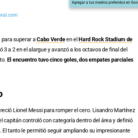
Agregar a tus medios preferidos en Goo
oral.com
l para superar a
Cabo Verde
en el
Hard Rock Stadium de
 3 a 2 en el alargue y avanzó a los octavos de final del
to.
El encuentro tuvo cinco goles, dos empates parciales
o
reció Lionel Messi para romper el cero. Lisandro Martínez
l capitán controló con categoría dentro del área y definió
o. El tanto le permitió seguir ampliando su impresionante