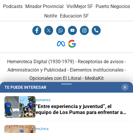
Podcasts
Mirador Provincial
VivíMejor SF
Puerto Negocios
Notife
Educacion SF
Hemeroteca Digital (1930-1979)
-
Receptorías de avisos
-
Administración y Publicidad
-
Elementos institucionales
-
Opcionales con El Litoral
-
MediaKit
TE PUEDE INTERESAR
✕
El Litoral es miembro de:
DEPORTES
“Entre experiencia y juventud”, el
equipo de Los Pumas para enfrentar a
Sudáfrica
POLÍTICA
En Asociación con: