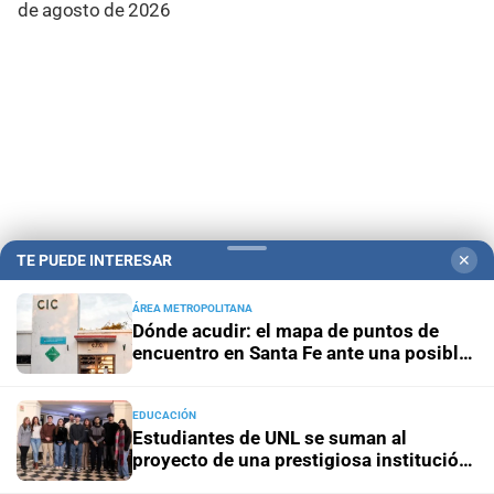
de agosto de 2026
TE PUEDE INTERESAR
✕
ÁREA METROPOLITANA
Campolitoral
Revista Nosotros
Clasificados
CYD Litoral
Dónde acudir: el mapa de puntos de
encuentro en Santa Fe ante una posible
Podcasts
Mirador Provincial
VivíMejor SF
Puerto Negocios
emergencia hídrica
Notife
Educacion SF
EDUCACIÓN
Estudiantes de UNL se suman al
proyecto de una prestigiosa institución
mundial de Química