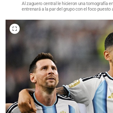
Al zaguero central le hicieron una tomografía en
entrenará a la par del grupo con el foco puesto 