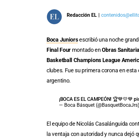
Redacción EL
|
contenidos@ellit
Boca Juniors
escribió una noche grande
Final Four
montado en
Obras Sanitari
Basketball Champions League Ameri
clubes. Fue su primera corona en esta
argentino.
¡BOCA ES EL CAMPEÓN! 🏆💙💛💙
pi
— Boca Básquet (@BasquetBocaJrs
El equipo de Nicolás Casalánguida cont
la ventaja con autoridad y nunca dejó q