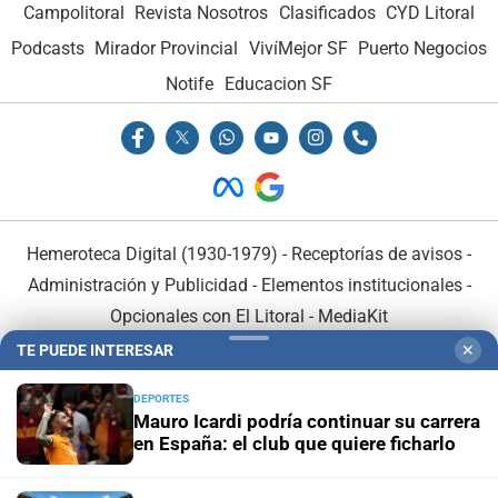
Campolitoral
Revista Nosotros
Clasificados
CYD Litoral
Podcasts
Mirador Provincial
VivíMejor SF
Puerto Negocios
Notife
Educacion SF
Hemeroteca Digital (1930-1979)
-
Receptorías de avisos
-
Administración y Publicidad
-
Elementos institucionales
-
Opcionales con El Litoral
-
MediaKit
TE PUEDE INTERESAR
✕
El Litoral es miembro de:
DEPORTES
Mauro Icardi podría continuar su carrera
en España: el club que quiere ficharlo