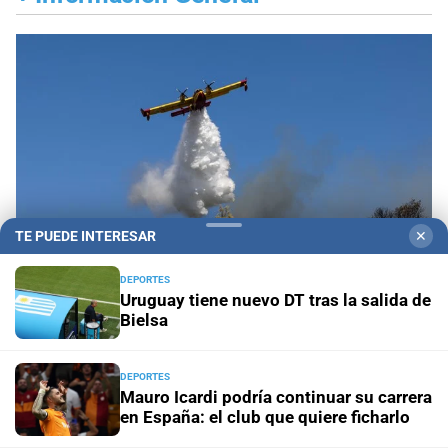
TE PUEDE INTERESAR
✕
DEPORTES
Uruguay tiene nuevo DT tras la salida de
Bielsa
Propiedad privada y derechos
Fiscalías
ambientales cuestionan la reforma por su posible
DEPORTES
regresión en materia ambiental
Mauro Icardi podría continuar su carrera
en España: el club que quiere ficharlo
El diario cumple 108 años
10 hechos que marcaron la