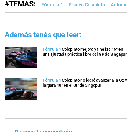
#TEMAS:
Fórmula 1
Franco Colapinto
Automovi
Además tenés que leer:
Fórmula 1
Colapinto mejora y finaliza 16° en
una ajustada práctica libre del GP de Singapur
Fórmula 1
Colapinto no logró avanzar a la Q2 y
largará 18° en el GP de Singapur
Dejanos tu comentario